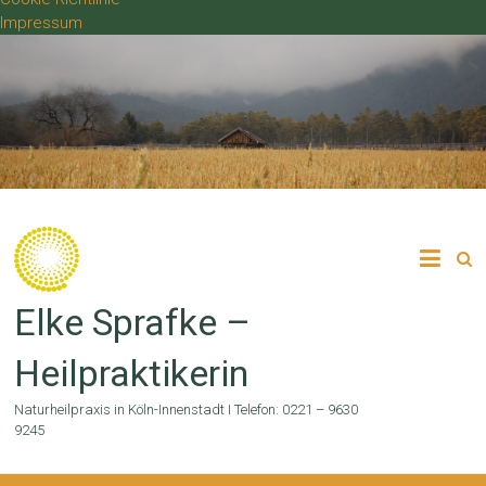
Impressum
Zum
Inhalt
springen
Elke Sprafke –
Heilpraktikerin
Naturheilpraxis in Köln-Innenstadt I Telefon: 0221 – 9630
9245