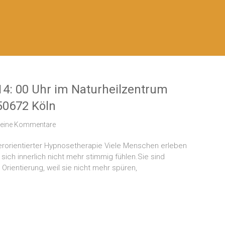
14: 00 Uhr im Naturheilzentrum
 50672 Köln
eine Kommentare
erorientierter Hypnosetherapie Viele Menschen erleben
sich innerlich nicht mehr stimmig fühlen.Sie sind
 Orientierung, weil sie nicht mehr spüren,