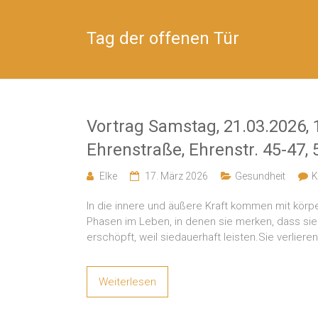
Tag der offenen Tür
Vortrag Samstag, 21.03.2026, 
Ehrenstraße, Ehrenstr. 45-47,
Elke
17. März 2026
Gesundheit
K
In die innere und äußere Kraft kommen mit körp
Phasen im Leben, in denen sie merken, dass sie 
erschöpft, weil siedauerhaft leisten.Sie verlieren
Weiterlesen