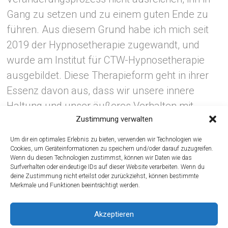
Gang zu setzen und zu einem guten Ende zu
führen. Aus diesem Grund habe ich mich seit
2019 der Hypnosetherapie zugewandt, und
wurde am Institut für CTW-Hypnosetherapie
ausgebildet. Diese Therapieform geht in ihrer
Essenz davon aus, dass wir unsere innere
Haltung und unser äußeres Verhalten mit
Zustimmung verwalten
modernen Hypnosetechniken überprüfen, neu
gestalten und formen und über eine reine
Um dir ein optimales Erlebnis zu bieten, verwenden wir Technologien wie
Cookies, um Geräteinformationen zu speichern und/oder darauf zuzugreifen.
Mentalkosmetik hinaus zu einem glücklicheren,
Wenn du diesen Technologien zustimmst, können wir Daten wie das
von normierten Anforderungen
Surfverhalten oder eindeutige IDs auf dieser Website verarbeiten. Wenn du
deine Zustimmung nicht erteilst oder zurückziehst, können bestimmte
unabhängigeren Selbst finden können.
Merkmale und Funktionen beeinträchtigt werden.
Akzeptieren